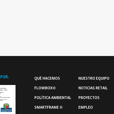
Qué Hacemos
Noticias
Nuestro Equipo
Contacto
We Live Blue
Únete al Equipo
EN
ES
FR
IT
 POR:
QUÉ HACEMOS
NUESTRO EQUIPO
FLOWBOX®
NOTICIAS RETAIL
POLÍTICA AMBIENTAL
PROYECTOS
SMARTFRAME ®
EMPLEO