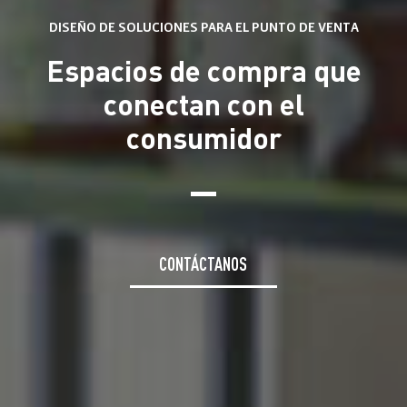
DISEÑO DE SOLUCIONES PARA EL PUNTO DE VENTA
Soluciones
Soluciones de comunicación visual
Espacios de compra que
Creación de Contenido
We Live Blue
Smartframe ®
conectan con el
Retail Interactivo
Flowbox®
Proyectos
consumidor
Impresión Digital
Nosotros
Soluciones Eco
Noticias
Qué Hacemos
Nuestro Equipo
CONTÁCTANOS
Contacto
We Live Blue
Únete al Equipo