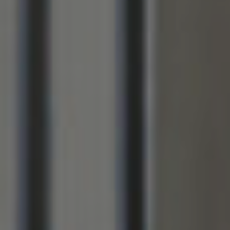
EN
ES
FR
IT