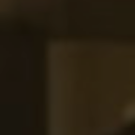
EN
ES
FR
IT