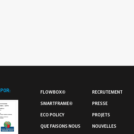
Que Faisons Nous
Nouvelles
Notre Équipe
Contact
We Live Blue
Rejoignez Notre Équipe
EN
ES
FR
IT
 POR:
FLOWBOX®
RECRUTEMENT
SMARTFRAME®
PRESSE
ECO POLICY
PROJETS
QUE FAISONS NOUS
NOUVELLES