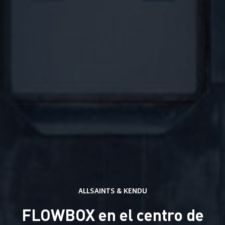
Servicios
Soluciones
Soluciones de comunicación visual
ALLSAINTS & KENDU
Creación de Contenido
We Live Blue
Smartframe ®
FLOWBOX en el centro de
Retail Interactivo