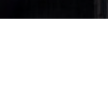
EL DESAFÍO
Un nuevo concepto de tienda
junto a Kendu
El equipo interno de diseño y construcción de tiendas de
AllSaints quería crear un escaparate dinámico para su
tienda insignia en Glasgow. En colaboración con Kendu, el
equipo desarrolló no solo una exhibición novedosa e
impresionante para la ciudad escocesa, sino diversos
textiles de grandes dimensiones para la decoración