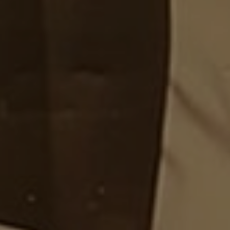
Únete al Equipo
EN
ES
FR
IT