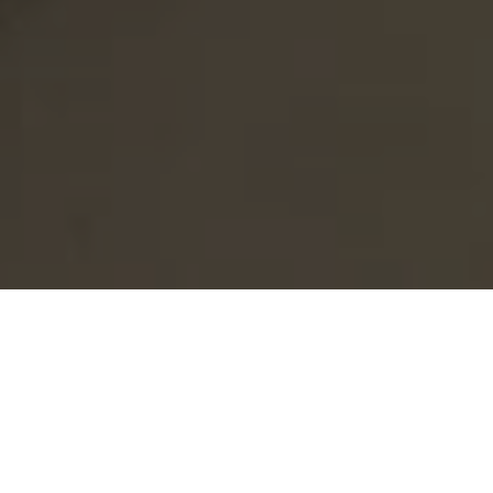
Rejoignez notre newsletter
pour être au courant des
Si l’on parle de pollution, l’industrie textile est
dernières nouveautés dans le