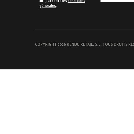
J’accepte les
conditions
générales
.
COPYRIGHT 2026 KENDU RETAIL, S.L. TOUS DROITS RÉ