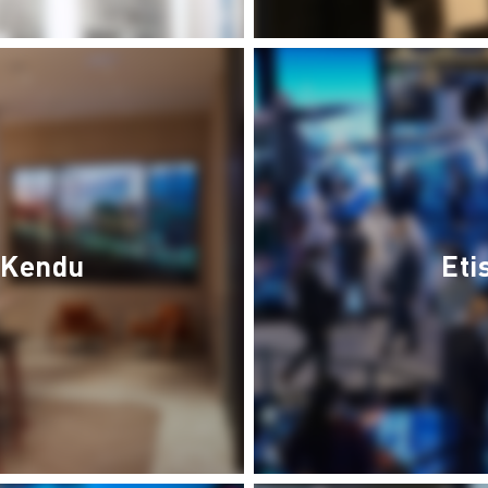
Kendu
Eti