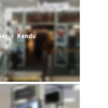
nac
Kendu
&