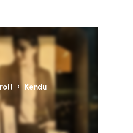
roll
Kendu
&