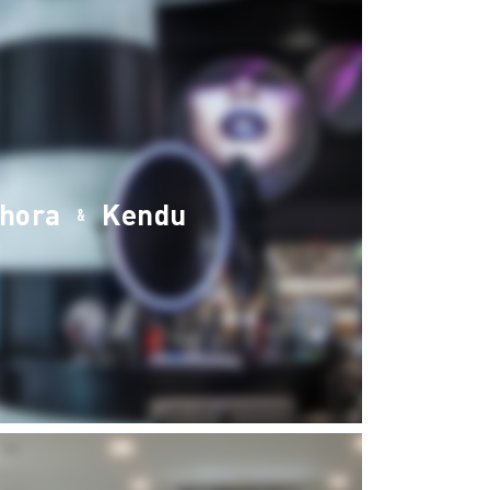
phora
Kendu
&