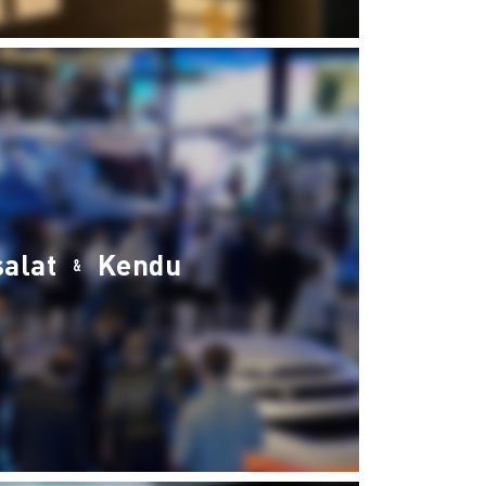
salat
Kendu
&