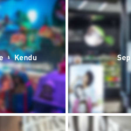
te
Kendu
Se
&