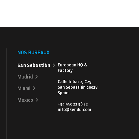
NOS BUREAUX
San Sebastián
European HQ &
Factory
Madrid
Calle Iribar 2, C29
San Sebastián 20018
Miami
Spain
Mexico
+34 943 22 38 22
info@kendu.com