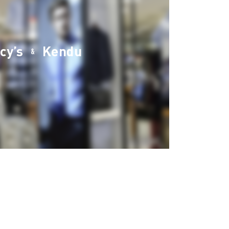
cy’s
Kendu
&