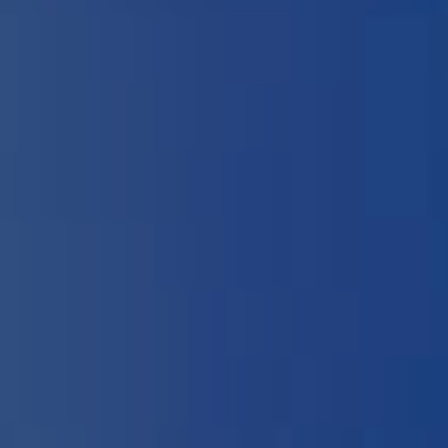
EN
ES
FR
IT