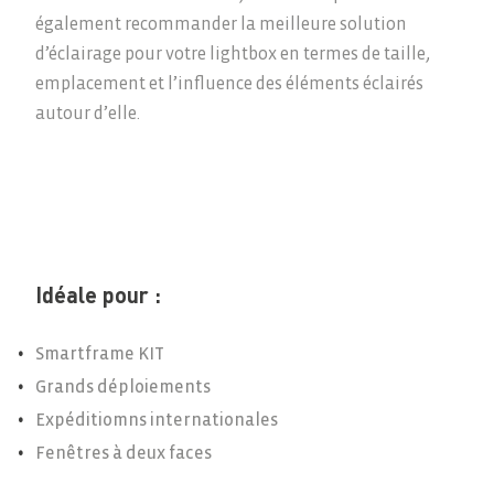
Nous
également recommander la meilleure solution
Eco Solutions
d’éclairage pour votre lightbox en termes de taille,
Nouvelles
Que Faisons Nous
emplacement et l’influence des éléments éclairés
Notre Équipe
Contact
autour d’elle.
We Live Blue
Rejoignez Notre Équipe
Idéale pour :
EN
ES
FR
IT
Smartframe KIT
Grands déploiements
Expéditiomns internationales
Fenêtres à deux faces