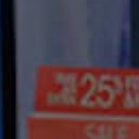
EN
ES
FR
IT