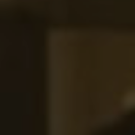
EN
ES
FR
IT