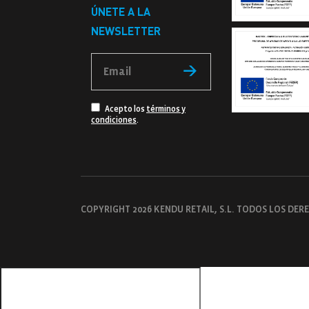
ÚNETE A LA
NEWSLETTER
Acepto los
términos y
condiciones
.
COPYRIGHT 2026 KENDU RETAIL, S.L. TODOS LOS DE