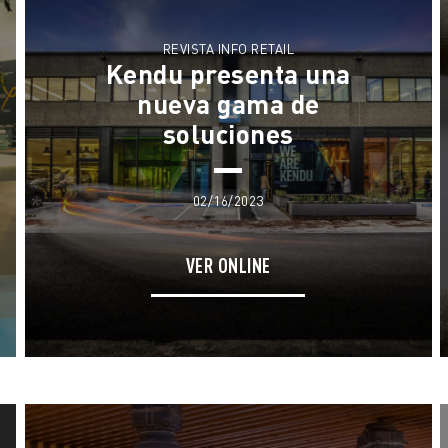
Qué Hacemos
Noticias
Nuestro Equipo
REVISTA INFO RETAIL
Kendu presenta una
Contacto
We Live Blue
nueva gama de
soluciones
Únete al Equipo
02/16/2023
VER ONLINE
EN
ES
FR
IT