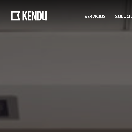
SERVICIOS
SOLUCI