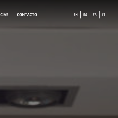
CIAS
CONTACTO
EN
ES
FR
IT