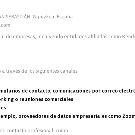
Qué Hacemos
Noticias
Nuestro Equipo
8 SAN SEBASTIÁN, Gipuzkoa, España
Contacto
.com
We Live Blue
l de empresas, incluyendo entidades afiliadas como Kendu
Únete al Equipo
a través de los siguientes canales:
EN
ES
FR
IT
mularios de contacto, comunicaciones por correo electr
working o reuniones comerciales
nes
ejemplo, proveedores de datos empresariales como Zoom
 de contacto profesional, como: