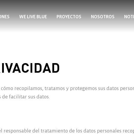
ONES
WE LIVE BLUE
PROYECTOS
NOSOTROS
NOTI
Servicios
Soluciones de comunicación visual
Soluciones
Creación de Contenido
RIVACIDAD
Smartframe ®
We Live Blue
Retail Interactivo
Flowbox®
e cómo recopilamos, tratamos y protegemos sus datos person
Proyectos
Impresión Digital
 de facilitar sus datos.
Soluciones Eco
Nosotros
el responsable del tratamiento de los datos personales recop