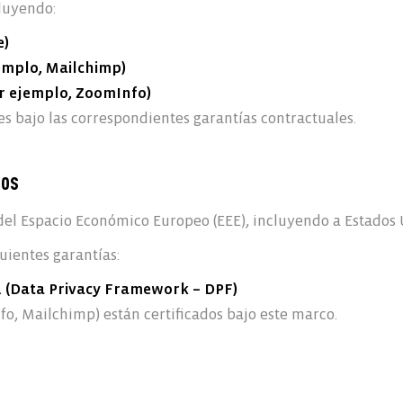
luyendo:
e)
emplo, Mailchimp)
r ejemplo, ZoomInfo)
es bajo las correspondientes garantías contractuales.
tos
del Espacio Económico Europeo (EEE), incluyendo a Estados 
guientes garantías:
. (Data Privacy Framework – DPF)
o, Mailchimp) están certificados bajo este marco.