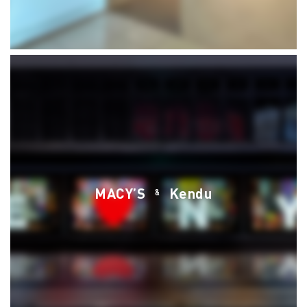
MACY’S
Kendu
&