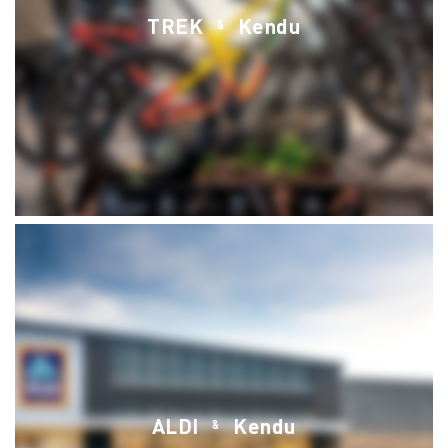
TREK
Kendu
&
Servicios
ALDI
Kendu
&
Soluciones
Soluciones de comunicación visual