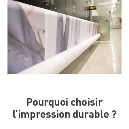
Pourquoi choisir
Services
l’impression durable ?
Solutions
Design Retail
Création de Contenu