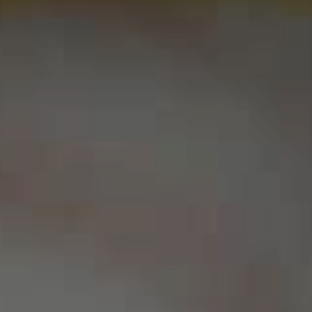
EN
ES
FR
IT